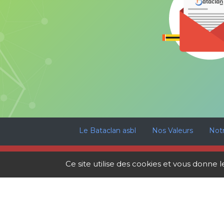
Le Bataclan asbl
Nos Valeurs
Not
🚨
ATTENTION !
Les listes d’attente pour
Ce site utilise des cookies et vous donne 