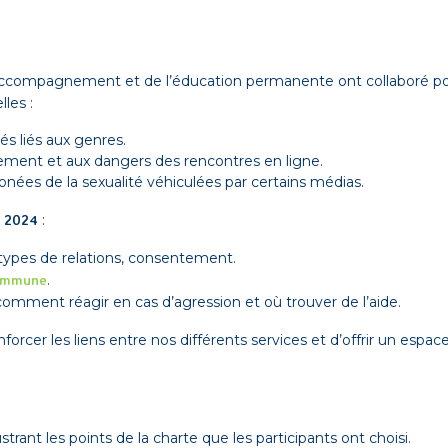
l’accompagnement et de l’éducation permanente ont collaboré po
les :
és liés aux genres.
tement et aux dangers des rencontres en ligne.
ronées de la sexualité véhiculées par certains médias.
n 2024
:
 types de relations, consentement.
commune
.
comment réagir en cas d’agression et où trouver de l’aide.
forcer les liens entre nos différents services et d’offrir un espa
strant les points de la charte que les participants ont choisi.