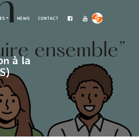
ES
NEWS
CONTACT
on à la
AS)