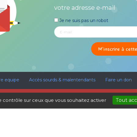
votre adresse e-mail
Je ne suis pas un robot
re equipe
Accès sourds & malentendants
Faire un don
Politique de cookies
 les services d’accompagnement et de soutien à la surdité sont 
le contrôle sur ceux que vous souhaitez activer
Tout ac
AVEC LE SOUTIEN DE :