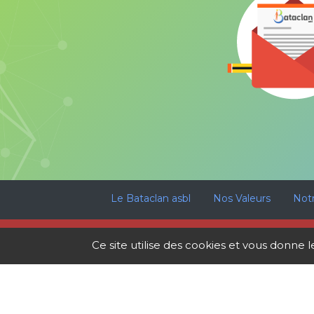
Le Bataclan asbl
Nos Valeurs
Not
🚨
ATTENTION !
Les listes d’attente pour
Ce site utilise des cookies et vous donne 