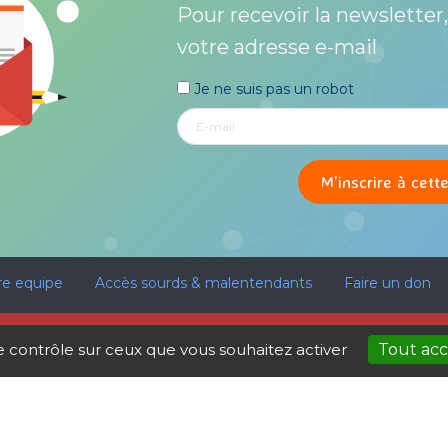
Pour recevoir la newsletter,
votre adresse e-mail
Je ne suis pas un robot
re equipe
Accès sourds & malentendants
Faire un don
Politique de cookies
 les services d’accompagnement et de soutien à la surdité sont 
le contrôle sur ceux que vous souhaitez activer
Tout ac
AVEC LE SOUTIEN DE :