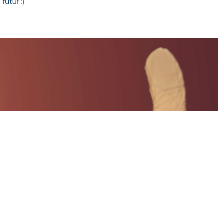
futur :)
!