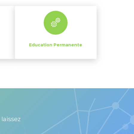
Education Permanente
 laissez